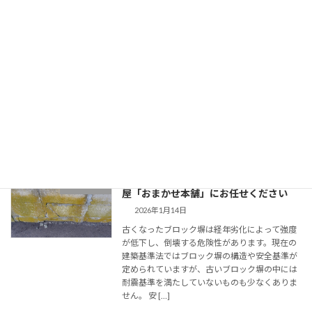
屋などの解体・撤去は便利屋「おまかせ
本舗」にお任せください
2026年1月14日
使わなくなったスーパーハウスやユニットハウ
ス、プレハブ、小屋、コンテナなどをどう処分
すればよいのか分からず、そのまま放置してし
まっている方は少なくありません。 築年数が経
過し、老朽化によって傾いたり崩れかけたりし
ている場 […]
続きを読む
江東区でブロック塀の解体・撤去は便利
解体・撤去
屋「おまかせ本舗」にお任せください
2026年1月14日
古くなったブロック塀は経年劣化によって強度
が低下し、倒壊する危険性があります。現在の
建築基準法ではブロック塀の構造や安全基準が
定められていますが、古いブロック塀の中には
耐震基準を満たしていないものも少なくありま
せん。 安 […]