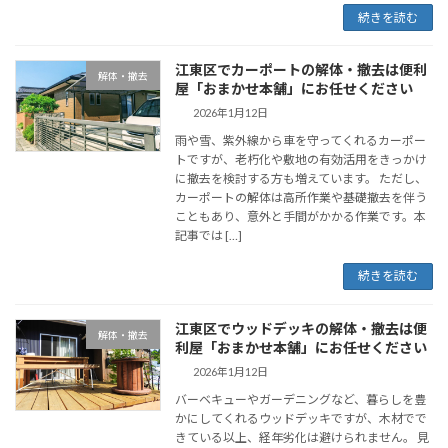
続きを読む
江東区でカーポートの解体・撤去は便利
解体・撤去
屋「おまかせ本舗」にお任せください
2026年1月12日
雨や雪、紫外線から車を守ってくれるカーポー
トですが、老朽化や敷地の有効活用をきっかけ
に撤去を検討する方も増えています。 ただし、
カーポートの解体は高所作業や基礎撤去を伴う
こともあり、意外と手間がかかる作業です。本
記事では […]
続きを読む
江東区でウッドデッキの解体・撤去は便
解体・撤去
利屋「おまかせ本舗」にお任せください
2026年1月12日
バーベキューやガーデニングなど、暮らしを豊
かにしてくれるウッドデッキですが、木材でで
きている以上、経年劣化は避けられません。 見