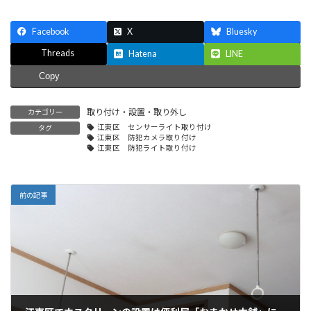
Facebook
X
Bluesky
Threads
Hatena
LINE
Copy
取り付け・設置・取り外し
カテゴリー
江東区 センサーライト取り付け
タグ
江東区 防犯カメラ取り付け
江東区 防犯ライト取り付け
前の記事