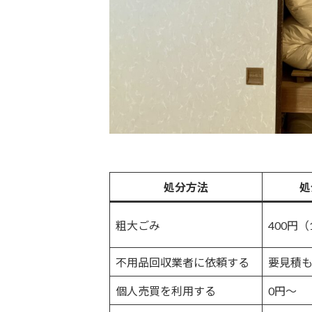
処分方法
処
粗大ごみ
400円（
不用品回収業者に依頼する
要見積
個人売買を利用する
0円〜