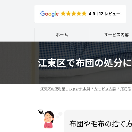
コ
ナ
ン
ビ
テ
ゲ
ン
ー
ツ
シ
ホーム
サービス内容
へ
ョ
ス
ン
キ
に
江東区で布団の処分に
ッ
移
プ
動
江東区の便利屋｜おまかせ本舗
サービス内容
不用品
布団や毛布の捨て