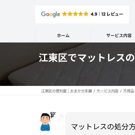
コ
ナ
ン
ビ
テ
ゲ
ン
ー
ツ
シ
ホーム
サービス内容
へ
ョ
ス
ン
キ
に
江東区でマットレスの
ッ
移
プ
動
江東区の便利屋｜おまかせ本舗
サービス内容
不用品
マットレスの処分