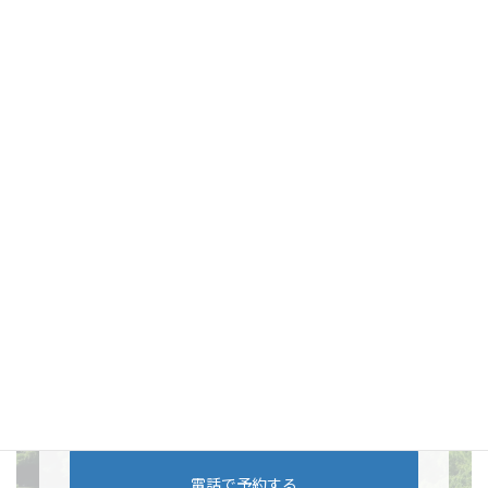
ご相談や画像やメモを使ったネット上のお見積もりなど無料で対
応しております。
ご相談はこちら
「どこにお願いしていいのかわからない」
「まずは相談をしたい」
このようなお悩みはぜひ、
「おまかせ本舗」
にお
任せください！お見積もりは無料です。
電話に出られず折り返す場合は「
080-2660-
1099
」から折り返しいたします。
電話で予約する