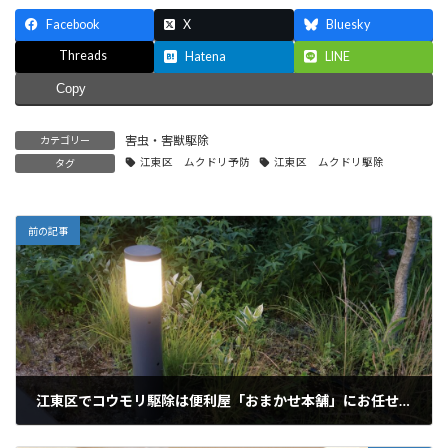
Facebook
X
Bluesky
Threads
Hatena
LINE
Copy
害虫・害獣駆除
カテゴリー
江東区 ムクドリ予防
江東区 ムクドリ駆除
タグ
前の記事
江東区でコウモリ駆除は便利屋「おまかせ本舗」にお任せください
2026年1月8日