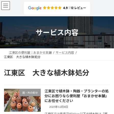
コ
ナ
ン
ビ
テ
ゲ
ン
ー
ツ
シ
へ
ョ
サービス内容
ス
ン
キ
に
ッ
移
プ
動
江東区の便利屋｜おまかせ本舗
サービス内容
江東区 大きな植木鉢処分
江東区 大きな植木鉢処分
江東区で植木鉢・陶器・プランターの処
庭・外の処分
分にお困りなら便利屋「おまかせ本舗」
にお任せください
2025年12月8日
江東区では最長辺が30cm以下の植木鉢は「燃